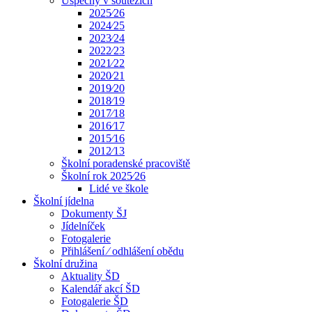
Úspěchy v soutěžích
2025⁄26
2024⁄25
2023⁄24
2022⁄23
2021⁄22
2020⁄21
2019⁄20
2018⁄19
2017⁄18
2016⁄17
2015⁄16
2012⁄13
Školní poradenské pracoviště
Školní rok 2025⁄26
Lidé ve škole
Školní jídelna
Dokumenty ŠJ
Jídelníček
Fotogalerie
Přihlášení ⁄ odhlášení obědu
Školní družina
Aktuality ŠD
Kalendář akcí ŠD
Fotogalerie ŠD