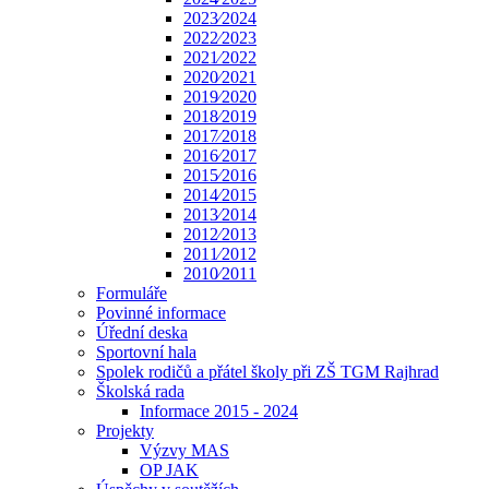
2023⁄2024
2022⁄2023
2021⁄2022
2020⁄2021
2019⁄2020
2018⁄2019
2017⁄2018
2016⁄2017
2015⁄2016
2014⁄2015
2013⁄2014
2012⁄2013
2011⁄2012
2010⁄2011
Formuláře
Povinné informace
Úřední deska
Sportovní hala
Spolek rodičů a přátel školy při ZŠ TGM Rajhrad
Školská rada
Informace 2015 - 2024
Projekty
Výzvy MAS
OP JAK