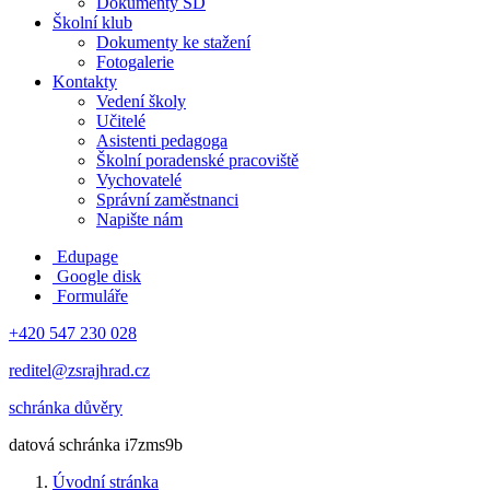
Dokumenty ŠD
Školní klub
Dokumenty ke stažení
Fotogalerie
Kontakty
Vedení školy
Učitelé
Asistenti pedagoga
Školní poradenské pracoviště
Vychovatelé
Správní zaměstnanci
Napište nám
Edupage
Google disk
Formuláře
+420 547 230 028
reditel@zsrajhrad.cz
schránka důvěry
datová schránka i7zms9b
Úvodní stránka