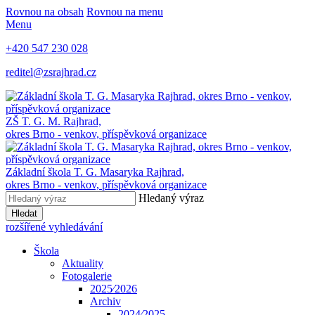
Rovnou na obsah
Rovnou na menu
Menu
+420 547 230 028
reditel@zsrajhrad.cz
ZŠ T. G. M. Rajhrad,
okres Brno - venkov, příspěvková organizace
Základní škola T. G. Masaryka Rajhrad,
okres Brno - venkov, příspěvková organizace
Hledaný výraz
Hledat
rozšířené vyhledávání
Škola
Aktuality
Fotogalerie
2025⁄2026
Archiv
2024⁄2025