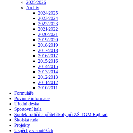
2025⁄2026
Archiv
2024⁄2025
2023⁄2024
2022⁄2023
2021⁄2022
2020⁄2021
2019⁄2020
2018⁄2019
2017⁄2018
2016⁄2017
2015⁄2016
2014⁄2015
2013⁄2014
2012⁄2013
2011⁄2012
2010⁄2011
Formuláře
Povinné informace
Úřední deska
Sportovní hala
Spolek rodičů a přátel školy při ZŠ TGM Rajhrad
Školská rada
Projekty
Úspěchy v soutěžích