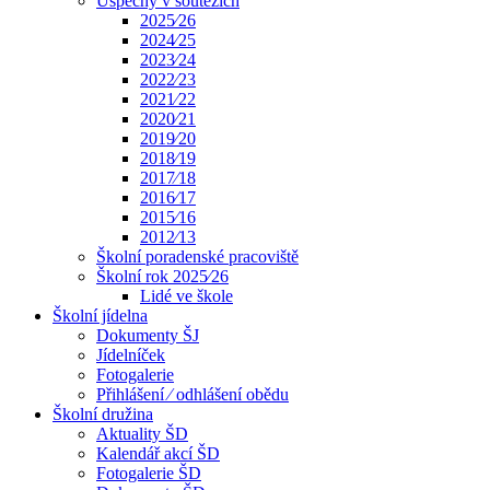
Úspěchy v soutěžích
2025⁄26
2024⁄25
2023⁄24
2022⁄23
2021⁄22
2020⁄21
2019⁄20
2018⁄19
2017⁄18
2016⁄17
2015⁄16
2012⁄13
Školní poradenské pracoviště
Školní rok 2025⁄26
Lidé ve škole
Školní jídelna
Dokumenty ŠJ
Jídelníček
Fotogalerie
Přihlášení ⁄ odhlášení obědu
Školní družina
Aktuality ŠD
Kalendář akcí ŠD
Fotogalerie ŠD