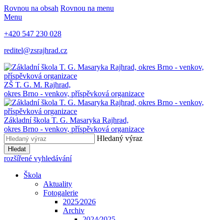
Rovnou na obsah
Rovnou na menu
Menu
+420 547 230 028
reditel@zsrajhrad.cz
ZŠ T. G. M. Rajhrad,
okres Brno - venkov, příspěvková organizace
Základní škola T. G. Masaryka Rajhrad,
okres Brno - venkov, příspěvková organizace
Hledaný výraz
Hledat
rozšířené vyhledávání
Škola
Aktuality
Fotogalerie
2025⁄2026
Archiv
2024⁄2025