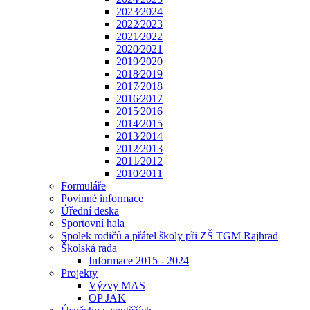
2023⁄2024
2022⁄2023
2021⁄2022
2020⁄2021
2019⁄2020
2018⁄2019
2017⁄2018
2016⁄2017
2015⁄2016
2014⁄2015
2013⁄2014
2012⁄2013
2011⁄2012
2010⁄2011
Formuláře
Povinné informace
Úřední deska
Sportovní hala
Spolek rodičů a přátel školy při ZŠ TGM Rajhrad
Školská rada
Informace 2015 - 2024
Projekty
Výzvy MAS
OP JAK