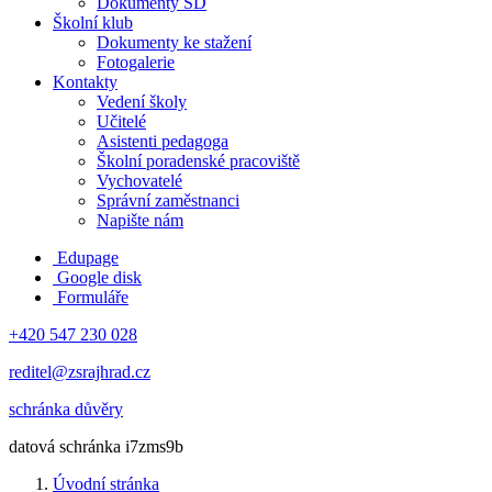
Dokumenty ŠD
Školní klub
Dokumenty ke stažení
Fotogalerie
Kontakty
Vedení školy
Učitelé
Asistenti pedagoga
Školní poradenské pracoviště
Vychovatelé
Správní zaměstnanci
Napište nám
Edupage
Google disk
Formuláře
+420 547 230 028
reditel@zsrajhrad.cz
schránka důvěry
datová schránka i7zms9b
Úvodní stránka