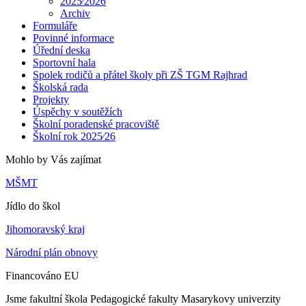
2025⁄2026
Archiv
Formuláře
Povinné informace
Úřední deska
Sportovní hala
Spolek rodičů a přátel školy při ZŠ TGM Rajhrad
Školská rada
Projekty
Úspěchy v soutěžích
Školní poradenské pracoviště
Školní rok 2025⁄26
Mohlo by Vás zajímat
MŠMT
Jídlo do škol
Jihomoravský kraj
Národní plán obnovy
Financováno EU
Jsme fakultní škola Pedagogické fakulty Masarykovy univerzity