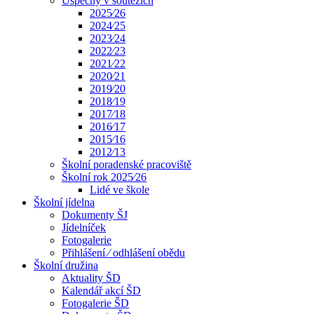
Úspěchy v soutěžích
2025⁄26
2024⁄25
2023⁄24
2022⁄23
2021⁄22
2020⁄21
2019⁄20
2018⁄19
2017⁄18
2016⁄17
2015⁄16
2012⁄13
Školní poradenské pracoviště
Školní rok 2025⁄26
Lidé ve škole
Školní jídelna
Dokumenty ŠJ
Jídelníček
Fotogalerie
Přihlášení ⁄ odhlášení obědu
Školní družina
Aktuality ŠD
Kalendář akcí ŠD
Fotogalerie ŠD