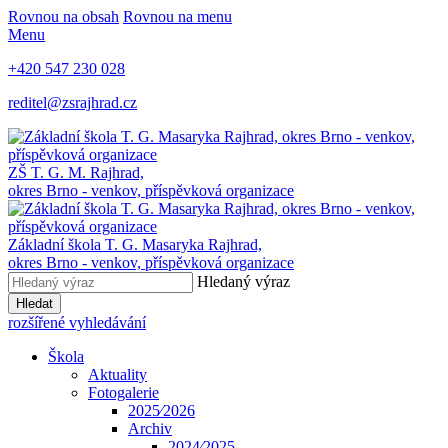
Rovnou na obsah
Rovnou na menu
Menu
+420 547 230 028
reditel@zsrajhrad.cz
ZŠ T. G. M. Rajhrad,
okres Brno - venkov, příspěvková organizace
Základní škola T. G. Masaryka Rajhrad,
okres Brno - venkov, příspěvková organizace
Hledaný výraz
Hledat
rozšířené vyhledávání
Škola
Aktuality
Fotogalerie
2025⁄2026
Archiv
2024⁄2025