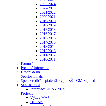
2023⁄2024
2022⁄2023
2021⁄2022
2020⁄2021
2019⁄2020
2018⁄2019
2017⁄2018
2016⁄2017
2015⁄2016
2014⁄2015
2013⁄2014
2012⁄2013
2011⁄2012
2010⁄2011
Formuláře
Povinné informace
Úřední deska
Sportovní hala
Spolek rodičů a přátel školy při ZŠ TGM Rajhrad
Školská rada
Informace 2015 - 2024
Projekty
Výzvy MAS
OP JAK