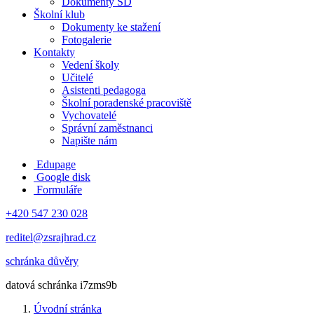
Dokumenty ŠD
Školní klub
Dokumenty ke stažení
Fotogalerie
Kontakty
Vedení školy
Učitelé
Asistenti pedagoga
Školní poradenské pracoviště
Vychovatelé
Správní zaměstnanci
Napište nám
Edupage
Google disk
Formuláře
+420 547 230 028
reditel@zsrajhrad.cz
schránka důvěry
datová schránka i7zms9b
Úvodní stránka