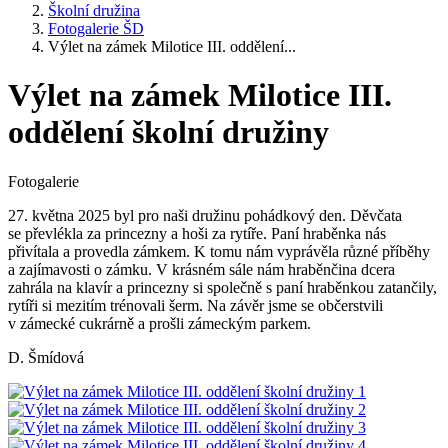
Školní družina
Fotogalerie ŠD
Výlet na zámek Milotice III. oddělení...
Výlet na zámek Milotice III.
oddělení školní družiny
Fotogalerie
27. května 2025 byl pro naši družinu pohádkový den. Děvčata
se převlékla za princezny a hoši za rytíře. Paní hraběnka nás
přivítala a provedla zámkem. K tomu nám vyprávěla různé příběhy
a zajímavosti o zámku. V krásném sále nám hraběnčina dcera
zahrála na klavír a princezny si společně s paní hraběnkou zatančily,
rytíři si mezitím trénovali šerm. Na závěr jsme se občerstvili
v zámecké cukrárně a prošli zámeckým parkem.
D. Šmídová