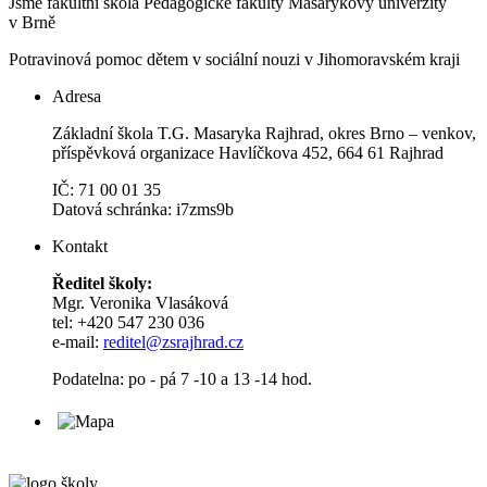
Jsme fakultní škola Pedagogické fakulty Masarykovy univerzity
v Brně
Potravinová pomoc dětem v sociální nouzi v Jihomoravském kraji
Adresa
Základní škola T.G. Masaryka Rajhrad, okres Brno – venkov,
příspěvková organizace Havlíčkova 452, 664 61 Rajhrad
IČ: 71 00 01 35
Datová schránka: i7zms9b
Kontakt
Ředitel školy:
Mgr. Veronika Vlasáková
tel: +420 547 230 036
e-mail:
reditel@zsrajhrad.cz
Podatelna: po - pá 7 -10 a 13 -14 hod.