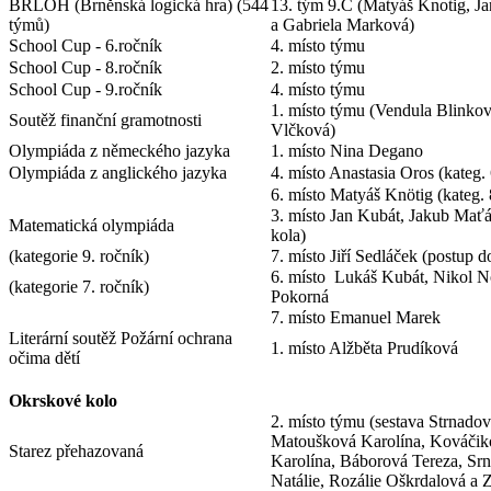
BRLOH (Brněnská logická hra) (544
13. tým 9.C (Matyáš Knotig, Ja
týmů)
a Gabriela Marková)
School Cup - 6.ročník
4. místo týmu
School Cup - 8.ročník
2. místo týmu
School Cup - 9.ročník
4. místo týmu
1. místo týmu (Vendula Blinko
Soutěž finanční gramotnosti
Vlčková)
Olympiáda z německého jazyka
1. místo Nina Degano
Olympiáda z anglického jazyka
4. místo Anastasia Oros (kateg. 
6. místo Matyáš Knötig (kateg. 8
3. místo Jan Kubát, Jakub Maťá
Matematická olympiáda
kola)
(kategorie 9. ročník)
7. místo Jiří Sedláček (postup d
6. místo Lukáš Kubát, Nikol 
(kategorie 7. ročník)
Pokorná
7. místo Emanuel Marek
Literární soutěž Požární ochrana
1. místo Alžběta Prudíková
očima dětí
Okrskové kolo
2. místo týmu (sestava Strnadov
Matoušková Karolína, Kováčik
Starez přehazovaná
Karolína, Báborová Tereza, Sr
Natálie, Rozálie Oškrdalová a 