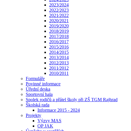
2023⁄2024
2022⁄2023
2021⁄2022
2020⁄2021
2019⁄2020
2018⁄2019
2017⁄2018
2016⁄2017
2015⁄2016
2014⁄2015
2013⁄2014
2012⁄2013
2011⁄2012
2010⁄2011
Formuláře
Povinné informace
Úřední deska
Sportovní hala
Spolek rodičů a přátel školy při ZŠ TGM Rajhrad
Školská rada
Informace 2015 - 2024
Projekty
Výzvy MAS
OP JAK