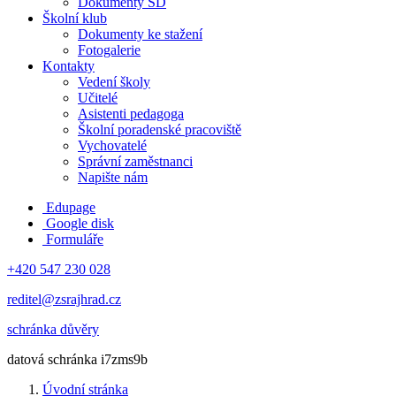
Dokumenty ŠD
Školní klub
Dokumenty ke stažení
Fotogalerie
Kontakty
Vedení školy
Učitelé
Asistenti pedagoga
Školní poradenské pracoviště
Vychovatelé
Správní zaměstnanci
Napište nám
Edupage
Google disk
Formuláře
+420 547 230 028
reditel@zsrajhrad.cz
schránka důvěry
datová schránka i7zms9b
Úvodní stránka