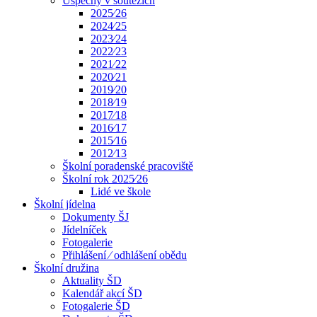
Úspěchy v soutěžích
2025⁄26
2024⁄25
2023⁄24
2022⁄23
2021⁄22
2020⁄21
2019⁄20
2018⁄19
2017⁄18
2016⁄17
2015⁄16
2012⁄13
Školní poradenské pracoviště
Školní rok 2025⁄26
Lidé ve škole
Školní jídelna
Dokumenty ŠJ
Jídelníček
Fotogalerie
Přihlášení ⁄ odhlášení obědu
Školní družina
Aktuality ŠD
Kalendář akcí ŠD
Fotogalerie ŠD