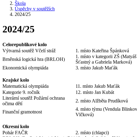
Škola
Úspěchy v soutěžích
2024/25
2024/25
Celorepublikové kolo
Výtvarná soutěž Včelí stráž
1. místo Kateřina Špánková
1. místo v kategorii ZŠ (Matyáš
Brněnská logická hra (BRLOH)
Šťastný a Gabriela Marková)
Ekonomická olympiáda
3. místo Jakub Maťák
Krajské kolo
Matematická olympiáda
11. místo Jakub Maťák
Kategorie 9. ročník
12. místo Jan Kubát
Literární soutěž Požární ochrana
2. místo Alžběta Prudíková
očima dětí
4. místo týmu (Vendula Blinko
Finanční gramotnost
Vlčková)
Okresní kolo
Pohár FAČR
2. místo (chlapci)