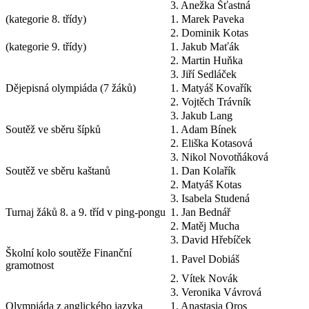
3. Anežka Šťastná
(kategorie 8. třídy)
1. Marek Paveka
2. Dominik Kotas
(kategorie 9. třídy)
1. Jakub Maťák
2. Martin Huňka
3. Jiří Sedláček
Dějepisná olympiáda (7 žáků)
1. Matyáš Kovařík
2. Vojtěch Trávník
3. Jakub Lang
Soutěž ve sběru šípků
1. Adam Bínek
2. Eliška Kotasová
3. Nikol Novotňáková
Soutěž ve sběru kaštanů
1. Dan Kolařík
2. Matyáš Kotas
3. Isabela Studená
Turnaj žáků 8. a 9. tříd v ping-pongu
1. Jan Bednář
2. Matěj Mucha
3. David Hřebíček
Školní kolo soutěže Finanční
1. Pavel Dobiáš
gramotnost
2. Vítek Novák
3. Veronika Vávrová
Olympiáda z anglického jazyka
1. Anastasia Oros