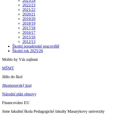
2023⁄24
2022⁄23
2021⁄22
2020⁄21
2019⁄20
2018⁄19
2017⁄18
2016⁄17
2015⁄16
2012⁄13
Školní poradenské pracoviště
Školní rok 2025⁄26
Mohlo by Vás zajímat
MŠMT
Jídlo do škol
Jihomoravský kraj
Národní plán obnovy
Financováno EU
Jsme fakultní škola Pedagogické fakulty Masarykovy univerzity