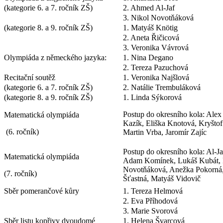
(kategorie 6. a 7. ročník ZŠ)
2. Ahmed Al-Jaf
3. Nikol Novotňáková
(kategorie 8. a 9. ročník ZŠ)
1. Matyáš Knötig
2. Aneta Řičicová
3. Veronika Vávrová
Olympiáda z německého jazyka:
1. Nina Degano
2. Tereza Pazuchová
Recitační soutěž
1. Veronika Najšlová
(kategorie 6. a 7. ročník ZŠ)
2. Natálie Trembuláková
(kategorie 8. a 9. ročník ZŠ)
1. Linda Sýkorová
Postup do okresního kola: Alex
Matematická olympiáda
Kazík, Eliška Knotová, Kryštof
(6. ročník)
Martin Vrba, Jaromír Zajíc
Postup do okresního kola: Al-
Matematická olympiáda
Adam Komínek, Lukáš Kubát, 
Novotňáková, Anežka Pokorná,
(7. ročník)
Šťastná, Matyáš Vidovič
Sběr pomerančové kůry
1. Tereza Helmová
2. Eva Příhodová
3. Marie Svorová
Sběr listu kopřivy dvoudomé
1. Helena Švarcová