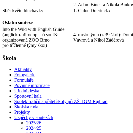
2. Adam Bínek a Nikola Bínko
Sběr květu hluchavky
1. Chloe Duerinckx
Ostatní soutěže
Into the Wild with English Guide
(anglicko-přírodopisná soutěž
4. místo týmu (z 39 škol): Dom
organizovaná ZOO Brno
Vávrová a Nikol Záděrová
pro tříčlenné týmy škol)
Škola
Aktuality
Fotogalerie
Formuláře
Povinné informace
Úřední deska
Sportovní hala
Spolek rodičů a přátel školy při ZŠ TGM Rajhrad
Školská rada
Projekty
Úspěchy v soutěžích
2025⁄26
2024⁄25