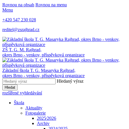
Rovnou na obsah
Rovnou na menu
Menu
+420 547 230 028
reditel@zsrajhrad.cz
ZŠ T. G. M. Rajhrad,
okres Brno - venkov, příspěvková organizace
Základní škola T. G. Masaryka Rajhrad,
okres Brno - venkov, příspěvková organizace
Hledaný výraz
Hledat
rozšířené vyhledávání
Škola
Aktuality
Fotogalerie
2025⁄2026
Archiv
2024⁄2025