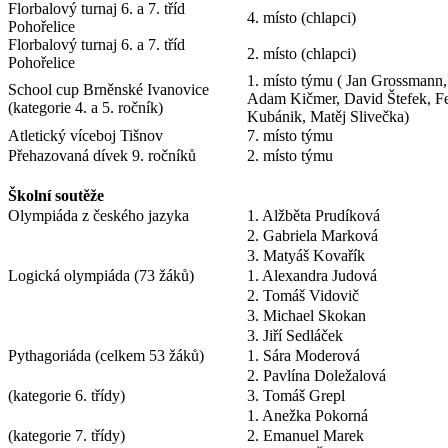
Florbalový turnaj 6. a 7. tříd
4. místo (chlapci)
Pohořelice
Florbalový turnaj 6. a 7. tříd
2. místo (chlapci)
Pohořelice
1. místo týmu ( Jan Grossmann
School cup Brněnské Ivanovice
Adam Kičmer, David Štefek, Fe
(kategorie 4. a 5. ročník)
Kubánik, Matěj Slivečka)
Atletický víceboj Tišnov
7. místo týmu
Přehazovaná dívek 9. ročníků
2. místo týmu
Školní soutěže
Olympiáda z českého jazyka
1. Alžběta Prudíková
2. Gabriela Marková
3. Matyáš Kovařík
Logická olympiáda (73 žáků)
1. Alexandra Judová
2. Tomáš Vidovič
3. Michael Skokan
3. Jiří Sedláček
Pythagoriáda (celkem 53 žáků)
1. Sára Moderová
2. Pavlína Doležalová
(kategorie 6. třídy)
3. Tomáš Grepl
1. Anežka Pokorná
(kategorie 7. třídy)
2. Emanuel Marek