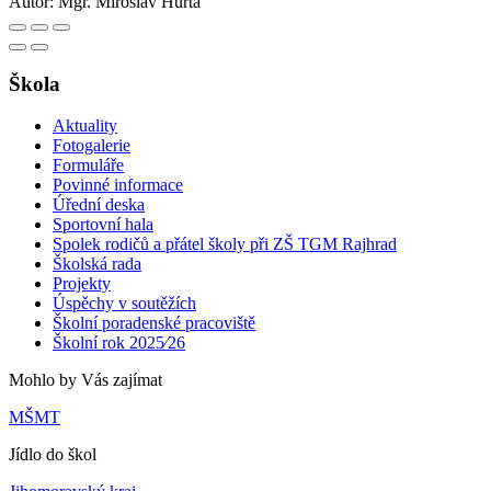
Autor:
Mgr. Miroslav Hurta
Škola
Aktuality
Fotogalerie
Formuláře
Povinné informace
Úřední deska
Sportovní hala
Spolek rodičů a přátel školy při ZŠ TGM Rajhrad
Školská rada
Projekty
Úspěchy v soutěžích
Školní poradenské pracoviště
Školní rok 2025⁄26
Mohlo by Vás zajímat
MŠMT
Jídlo do škol