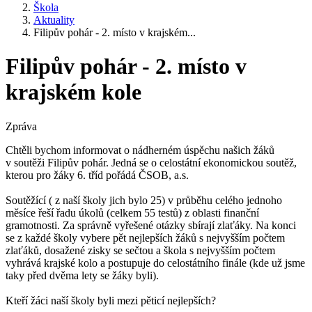
Škola
Aktuality
Filipův pohár - 2. místo v krajském...
Filipův pohár - 2. místo v
krajském kole
Zpráva
Chtěli bychom informovat o nádherném úspěchu našich žáků
v soutěži Filipův pohár. Jedná se o celostátní ekonomickou soutěž,
kterou pro žáky 6. tříd pořádá ČSOB, a.s.
Soutěžící ( z naší školy jich bylo 25) v průběhu celého jednoho
měsíce řeší řadu úkolů (celkem 55 testů) z oblasti finanční
gramotnosti. Za správně vyřešené otázky sbírají zlaťáky. Na konci
se z každé školy vybere pět nejlepších žáků s nejvyšším počtem
zlaťáků, dosažené zisky se sečtou a škola s nejvyšším počtem
vyhrává krajské kolo a postupuje do celostátního finále (kde už jsme
taky před dvěma lety se žáky byli).
Kteří žáci naší školy byli mezi pěticí nejlepších?