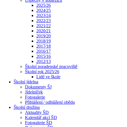
Úspěchy v soutěžích
2025⁄26
2024⁄25
2023⁄24
2022⁄23
2021⁄22
2020⁄21
2019⁄20
2018⁄19
2017⁄18
2016⁄17
2015⁄16
2012⁄13
Školní poradenské pracoviště
Školní rok 2025⁄26
Lidé ve škole
Školní jídelna
Dokumenty ŠJ
Jídelníček
Fotogalerie
Přihlášení ⁄ odhlášení obědu
Školní družina
Aktuality ŠD
Kalendář akcí ŠD
Fotogalerie ŠD