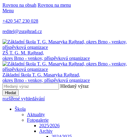
Rovnou na obsah
Rovnou na menu
Menu
+420 547 230 028
reditel@zsrajhrad.cz
ZŠ T. G. M. Rajhrad,
okres Brno - venkov, příspěvková organizace
Základní škola T. G. Masaryka Rajhrad,
okres Brno - venkov, příspěvková organizace
Hledaný výraz
Hledat
rozšířené vyhledávání
Škola
Aktuality
Fotogalerie
2025⁄2026
Archiv
2024⁄2025