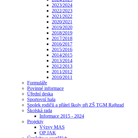
2023⁄2024
2022⁄2023
2021⁄2022
2020⁄2021
2019⁄2020
2018⁄2019
2017⁄2018
2016⁄2017
2015⁄2016
2014⁄2015
2013⁄2014
2012⁄2013
2011⁄2012
2010⁄2011
Formuláře
Povinné informace
Úřední deska
Sportovní hala
Spolek rodičů a přátel školy při ZŠ TGM Rajhrad
Školská rada
Informace 2015 - 2024
Projekty
Výzvy MAS
OP JAK