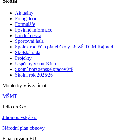
Škola
Aktuality
Fotogalerie
Formuláře
Povinné informace
Úřední deska
Sportovní hala
Spolek rodičů a přátel školy při ZŠ TGM Rajhrad
Školská rada
Projekty
Úspěchy v soutěžích
Školní poradenské pracoviště
Školní rok 2025⁄26
Mohlo by Vás zajímat
MŠMT
Jídlo do škol
Jihomoravský kraj
Národní plán obnovy
Financováno EU