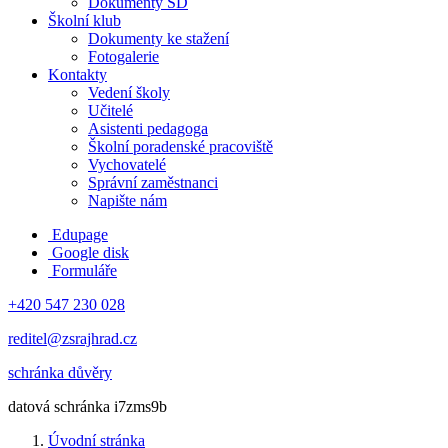
Dokumenty ŠD
Školní klub
Dokumenty ke stažení
Fotogalerie
Kontakty
Vedení školy
Učitelé
Asistenti pedagoga
Školní poradenské pracoviště
Vychovatelé
Správní zaměstnanci
Napište nám
Edupage
Google disk
Formuláře
+420 547 230 028
reditel@zsrajhrad.cz
schránka důvěry
datová schránka i7zms9b
Úvodní stránka