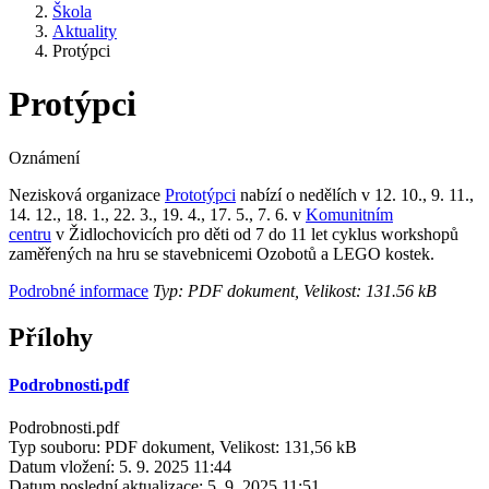
Škola
Aktuality
Protýpci
Protýpci
Oznámení
Nezisková organizace
Prototýpci
nabízí o nedělích v 12. 10., 9. 11.,
14. 12., 18. 1., 22. 3., 19. 4., 17. 5., 7. 6. v
Komunitním
centru
v Židlochovicích pro děti od 7 do 11 let cyklus workshopů
zaměřených na hru se stavebnicemi Ozobotů a LEGO kostek.
Podrobné informace
Typ: PDF dokument, Velikost: 131.56 kB
Přílohy
Podrobnosti.pdf
Podrobnosti.pdf
Typ souboru: PDF dokument, Velikost: 131,56 kB
Datum vložení:
5. 9. 2025 11:44
Datum poslední aktualizace:
5. 9. 2025 11:51