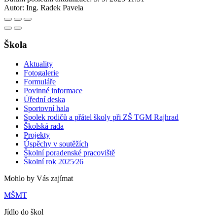
Autor:
Ing. Radek Pavela
Škola
Aktuality
Fotogalerie
Formuláře
Povinné informace
Úřední deska
Sportovní hala
Spolek rodičů a přátel školy při ZŠ TGM Rajhrad
Školská rada
Projekty
Úspěchy v soutěžích
Školní poradenské pracoviště
Školní rok 2025⁄26
Mohlo by Vás zajímat
MŠMT
Jídlo do škol