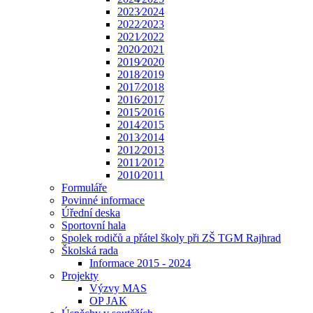
2023⁄2024
2022⁄2023
2021⁄2022
2020⁄2021
2019⁄2020
2018⁄2019
2017⁄2018
2016⁄2017
2015⁄2016
2014⁄2015
2013⁄2014
2012⁄2013
2011⁄2012
2010⁄2011
Formuláře
Povinné informace
Úřední deska
Sportovní hala
Spolek rodičů a přátel školy při ZŠ TGM Rajhrad
Školská rada
Informace 2015 - 2024
Projekty
Výzvy MAS
OP JAK