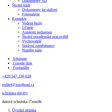
Dokumenty ŠD
Školní klub
Dokumenty ke stažení
Fotogalerie
Kontakty
Vedení školy
Učitelé
Asistenti pedagoga
Školní poradenské pracoviště
Vychovatelé
Správní zaměstnanci
Napište nám
Edupage
Google disk
Formuláře
+420 547 230 028
reditel@zsrajhrad.cz
schránka důvěry
datová schránka i7zms9b
Úvodní stránka