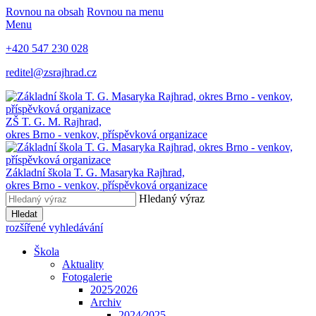
Rovnou na obsah
Rovnou na menu
Menu
+420 547 230 028
reditel@zsrajhrad.cz
ZŠ T. G. M. Rajhrad,
okres Brno - venkov, příspěvková organizace
Základní škola T. G. Masaryka Rajhrad,
okres Brno - venkov, příspěvková organizace
Hledaný výraz
Hledat
rozšířené vyhledávání
Škola
Aktuality
Fotogalerie
2025⁄2026
Archiv
2024⁄2025