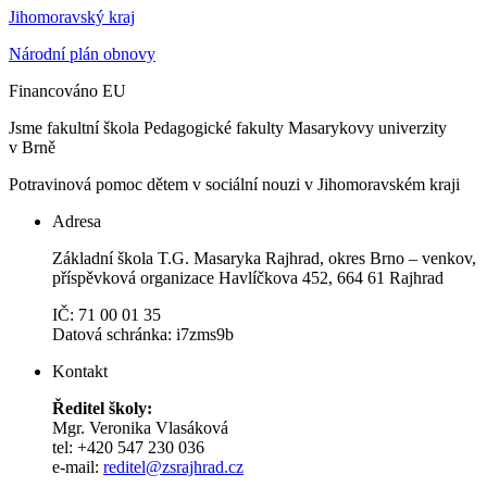
Jihomoravský kraj
Národní plán obnovy
Financováno EU
Jsme fakultní škola Pedagogické fakulty Masarykovy univerzity
v Brně
Potravinová pomoc dětem v sociální nouzi v Jihomoravském kraji
Adresa
Základní škola T.G. Masaryka Rajhrad, okres Brno – venkov,
příspěvková organizace Havlíčkova 452, 664 61 Rajhrad
IČ: 71 00 01 35
Datová schránka: i7zms9b
Kontakt
Ředitel školy:
Mgr. Veronika Vlasáková
tel: +420 547 230 036
e-mail:
reditel@zsrajhrad.cz