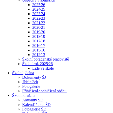
Úspěchy v soutěžích
2025⁄26
2024⁄25
2023⁄24
2022⁄23
2021⁄22
2020⁄21
2019⁄20
2018⁄19
2017⁄18
2016⁄17
2015⁄16
2012⁄13
Školní poradenské pracoviště
Školní rok 2025⁄26
Lidé ve škole
Školní jídelna
Dokumenty ŠJ
Jídelníček
Fotogalerie
Přihlášení ⁄ odhlášení obědu
Školní družina
Aktuality ŠD
Kalendář akcí ŠD
Fotogalerie ŠD