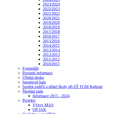
2023⁄2024
2022⁄2023
2021⁄2022
2020⁄2021
2019⁄2020
2018⁄2019
2017⁄2018
2016⁄2017
2015⁄2016
2014⁄2015
2013⁄2014
2012⁄2013
2011⁄2012
2010⁄2011
Formuláře
Povinné informace
Úřední deska
Sportovní hala
Spolek rodičů a přátel školy při ZŠ TGM Rajhrad
Školská rada
Informace 2015 - 2024
Projekty
Výzvy MAS
OP JAK