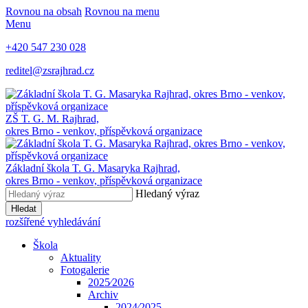
Rovnou na obsah
Rovnou na menu
Menu
+420 547 230 028
reditel@zsrajhrad.cz
ZŠ T. G. M. Rajhrad,
okres Brno - venkov, příspěvková organizace
Základní škola T. G. Masaryka Rajhrad,
okres Brno - venkov, příspěvková organizace
Hledaný výraz
Hledat
rozšířené vyhledávání
Škola
Aktuality
Fotogalerie
2025⁄2026
Archiv
2024⁄2025