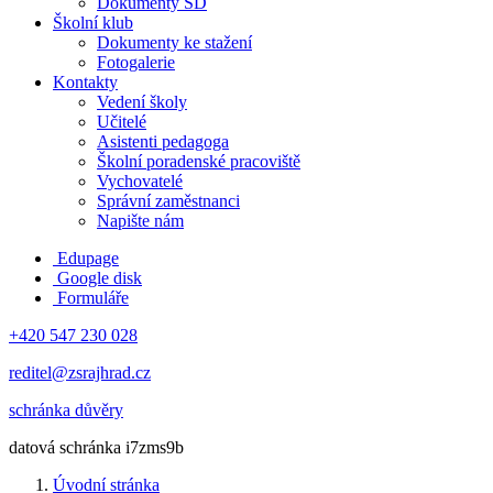
Dokumenty ŠD
Školní klub
Dokumenty ke stažení
Fotogalerie
Kontakty
Vedení školy
Učitelé
Asistenti pedagoga
Školní poradenské pracoviště
Vychovatelé
Správní zaměstnanci
Napište nám
Edupage
Google disk
Formuláře
+420 547 230 028
reditel@zsrajhrad.cz
schránka důvěry
datová schránka i7zms9b
Úvodní stránka