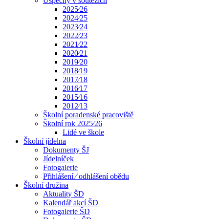
Úspěchy v soutěžích
2025⁄26
2024⁄25
2023⁄24
2022⁄23
2021⁄22
2020⁄21
2019⁄20
2018⁄19
2017⁄18
2016⁄17
2015⁄16
2012⁄13
Školní poradenské pracoviště
Školní rok 2025⁄26
Lidé ve škole
Školní jídelna
Dokumenty ŠJ
Jídelníček
Fotogalerie
Přihlášení ⁄ odhlášení obědu
Školní družina
Aktuality ŠD
Kalendář akcí ŠD
Fotogalerie ŠD