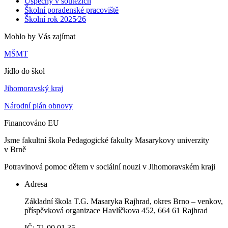
Úspěchy v soutěžích
Školní poradenské pracoviště
Školní rok 2025⁄26
Mohlo by Vás zajímat
MŠMT
Jídlo do škol
Jihomoravský kraj
Národní plán obnovy
Financováno EU
Jsme fakultní škola Pedagogické fakulty Masarykovy univerzity
v Brně
Potravinová pomoc dětem v sociální nouzi v Jihomoravském kraji
Adresa
Základní škola T.G. Masaryka Rajhrad, okres Brno – venkov,
příspěvková organizace Havlíčkova 452, 664 61 Rajhrad
IČ: 71 00 01 35