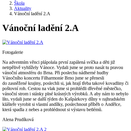
Škola
Aktuality
Vánoční ladění 2.A
Vánoční ladění 2.A
Fotogalerie
Na adventním věnci plápolala první zapálená svíčka a děti již
netrpělivě vyhlížely Vánoce. Vydali jsme se proto nasát tu pravou
vánoční atmosféru do Brna. Při poslechu nádherné hudby
Vánočního koncertu Filharmonie Brno jsme se přenesli
do zasněžené krajiny, poslechli si, jak hrají třeba takové kovadliny či
poštovní roh. Cestou na vlak jsme si prohlédli dřevěné městečko,
vánoční strom i stánky plné krásných výrobků. A aby nám to nebylo
líto, vydali jsme se další týden do Kašpárkovy dílny v rajhradském
klášteře vyrobit si vlastní andílky, poslechnout příběh o Andělce,
která spadla z nebes a prohlédnout si výstavu betlémů.
Alena Prudíková