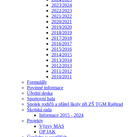
2023⁄2024
2022⁄2023
2021⁄2022
2020⁄2021
2019⁄2020
2018⁄2019
2017⁄2018
2016⁄2017
2015⁄2016
2014⁄2015
2013⁄2014
2012⁄2013
2011⁄2012
2010⁄2011
Formuláře
Povinné informace
Úřední deska
Sportovní hala
Spolek rodičů a přátel školy při ZŠ TGM Rajhrad
Školská rada
Informace 2015 - 2024
Projekty
Výzvy MAS
OP JAK