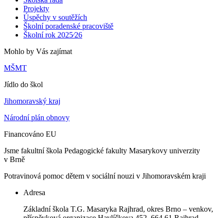
Projekty
Úspěchy v soutěžích
Školní poradenské pracoviště
Školní rok 2025⁄26
Mohlo by Vás zajímat
MŠMT
Jídlo do škol
Jihomoravský kraj
Národní plán obnovy
Financováno EU
Jsme fakultní škola Pedagogické fakulty Masarykovy univerzity
v Brně
Potravinová pomoc dětem v sociální nouzi v Jihomoravském kraji
Adresa
Základní škola T.G. Masaryka Rajhrad, okres Brno – venkov,
příspěvková organizace Havlíčkova 452, 664 61 Rajhrad