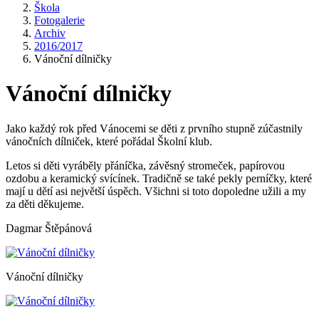
Škola
Fotogalerie
Archiv
2016/2017
Vánoční dílničky
Vánoční dílničky
Jako každý rok před Vánocemi se děti z prvního stupně zúčastnily
vánočních dílniček, které pořádal Školní klub.
Letos si děti vyráběly přáníčka, závěsný stromeček, papírovou
ozdobu a keramický svícínek. Tradičně se také pekly perníčky, které
mají u dětí asi největší úspěch. Všichni si toto dopoledne užili a my
za děti děkujeme.
Dagmar Štěpánová
Vánoční dílničky