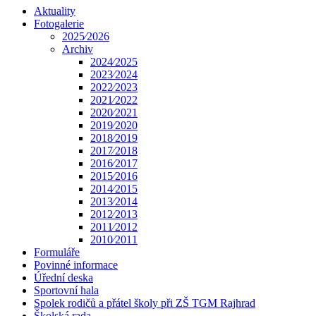
Aktuality
Fotogalerie
2025⁄2026
Archiv
2024⁄2025
2023⁄2024
2022⁄2023
2021⁄2022
2020⁄2021
2019⁄2020
2018⁄2019
2017⁄2018
2016⁄2017
2015⁄2016
2014⁄2015
2013⁄2014
2012⁄2013
2011⁄2012
2010⁄2011
Formuláře
Povinné informace
Úřední deska
Sportovní hala
Spolek rodičů a přátel školy při ZŠ TGM Rajhrad
Školská rada