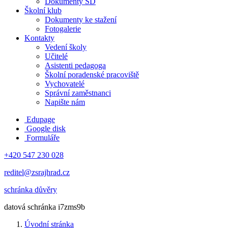
Dokumenty ŠD
Školní klub
Dokumenty ke stažení
Fotogalerie
Kontakty
Vedení školy
Učitelé
Asistenti pedagoga
Školní poradenské pracoviště
Vychovatelé
Správní zaměstnanci
Napište nám
Edupage
Google disk
Formuláře
+420 547 230 028
reditel@zsrajhrad.cz
schránka důvěry
datová schránka i7zms9b
Úvodní stránka