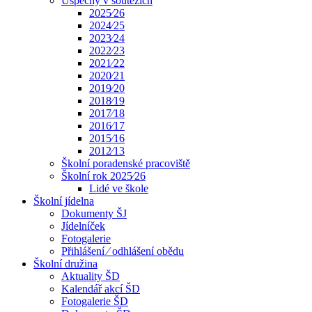
Úspěchy v soutěžích
2025⁄26
2024⁄25
2023⁄24
2022⁄23
2021⁄22
2020⁄21
2019⁄20
2018⁄19
2017⁄18
2016⁄17
2015⁄16
2012⁄13
Školní poradenské pracoviště
Školní rok 2025⁄26
Lidé ve škole
Školní jídelna
Dokumenty ŠJ
Jídelníček
Fotogalerie
Přihlášení ⁄ odhlášení obědu
Školní družina
Aktuality ŠD
Kalendář akcí ŠD
Fotogalerie ŠD