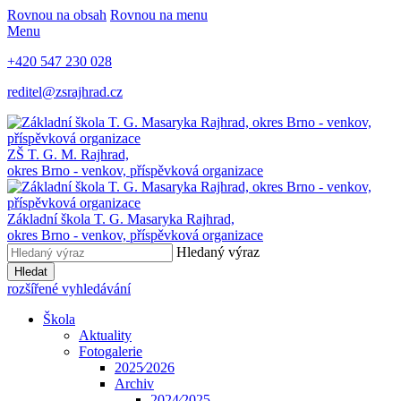
Rovnou na obsah
Rovnou na menu
Menu
+420 547 230 028
reditel@zsrajhrad.cz
ZŠ T. G. M. Rajhrad,
okres Brno - venkov, příspěvková organizace
Základní škola T. G. Masaryka Rajhrad,
okres Brno - venkov, příspěvková organizace
Hledaný výraz
Hledat
rozšířené vyhledávání
Škola
Aktuality
Fotogalerie
2025⁄2026
Archiv
2024⁄2025