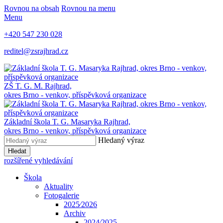
Rovnou na obsah
Rovnou na menu
Menu
+420 547 230 028
reditel@zsrajhrad.cz
ZŠ T. G. M. Rajhrad,
okres Brno - venkov, příspěvková organizace
Základní škola T. G. Masaryka Rajhrad,
okres Brno - venkov, příspěvková organizace
Hledaný výraz
Hledat
rozšířené vyhledávání
Škola
Aktuality
Fotogalerie
2025⁄2026
Archiv
2024⁄2025