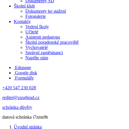
Dokumenty ŠD
Školní klub
Dokumenty ke stažení
Fotogalerie
Kontakty
Vedení školy
Učitelé
Asistenti pedagoga
Školní poradenské pracoviště
Vychovatelé
Správní zaměstnanci
Napište nám
Edupage
Google disk
Formuláře
+420 547 230 028
reditel@zsrajhrad.cz
schránka důvěry
datová schránka i7zms9b
Úvodní stránka