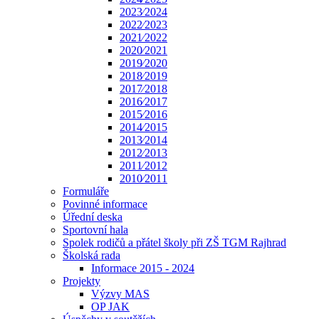
2023⁄2024
2022⁄2023
2021⁄2022
2020⁄2021
2019⁄2020
2018⁄2019
2017⁄2018
2016⁄2017
2015⁄2016
2014⁄2015
2013⁄2014
2012⁄2013
2011⁄2012
2010⁄2011
Formuláře
Povinné informace
Úřední deska
Sportovní hala
Spolek rodičů a přátel školy při ZŠ TGM Rajhrad
Školská rada
Informace 2015 - 2024
Projekty
Výzvy MAS
OP JAK