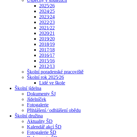
Úspěchy v soutěžích
2025⁄26
2024⁄25
2023⁄24
2022⁄23
2021⁄22
2020⁄21
2019⁄20
2018⁄19
2017⁄18
2016⁄17
2015⁄16
2012⁄13
Školní poradenské pracoviště
Školní rok 2025⁄26
Lidé ve škole
Školní jídelna
Dokumenty ŠJ
Jídelníček
Fotogalerie
Přihlášení ⁄ odhlášení obědu
Školní družina
Aktuality ŠD
Kalendář akcí ŠD
Fotogalerie ŠD