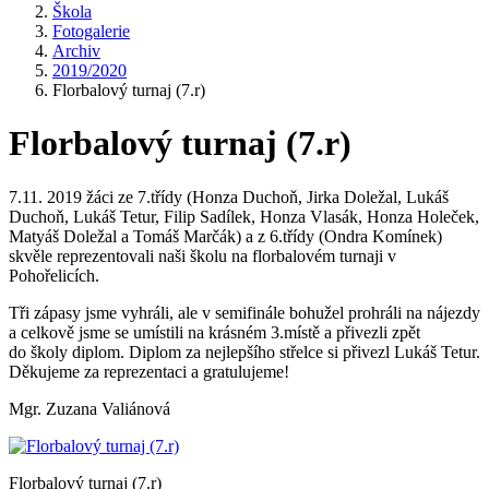
Škola
Fotogalerie
Archiv
2019/2020
Florbalový turnaj (7.r)
Florbalový turnaj (7.r)
7.11. 2019 žáci ze 7.třídy (Honza Duchoň, Jirka Doležal, Lukáš
Duchoň, Lukáš Tetur, Filip Sadílek, Honza Vlasák, Honza Holeček,
Matyáš Doležal a Tomáš Marčák) a z 6.třídy (Ondra Komínek)
skvěle reprezentovali naši školu na florbalovém turnaji v
Pohořelicích.
Tři zápasy jsme vyhráli, ale v semifinále bohužel prohráli na nájezdy
a celkově jsme se umístili na krásném 3.místě a přivezli zpět
do školy diplom. Diplom za nejlepšího střelce si přivezl Lukáš Tetur.
Děkujeme za reprezentaci a gratulujeme!
Mgr. Zuzana Valiánová
Florbalový turnaj (7.r)