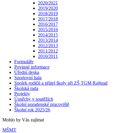
2020⁄2021
2019⁄2020
2018⁄2019
2017⁄2018
2016⁄2017
2015⁄2016
2014⁄2015
2013⁄2014
2012⁄2013
2011⁄2012
2010⁄2011
Formuláře
Povinné informace
Úřední deska
Sportovní hala
Spolek rodičů a přátel školy při ZŠ TGM Rajhrad
Školská rada
Projekty
Úspěchy v soutěžích
Školní poradenské pracoviště
Školní rok 2025⁄26
Mohlo by Vás zajímat
MŠMT