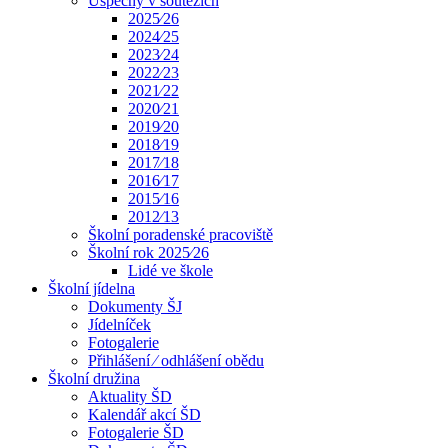
Úspěchy v soutěžích
2025⁄26
2024⁄25
2023⁄24
2022⁄23
2021⁄22
2020⁄21
2019⁄20
2018⁄19
2017⁄18
2016⁄17
2015⁄16
2012⁄13
Školní poradenské pracoviště
Školní rok 2025⁄26
Lidé ve škole
Školní jídelna
Dokumenty ŠJ
Jídelníček
Fotogalerie
Přihlášení ⁄ odhlášení obědu
Školní družina
Aktuality ŠD
Kalendář akcí ŠD
Fotogalerie ŠD