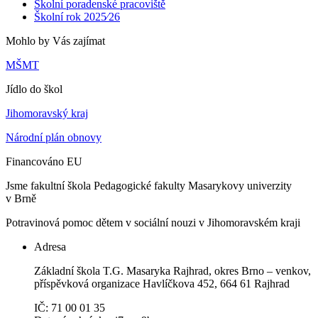
Školní poradenské pracoviště
Školní rok 2025⁄26
Mohlo by Vás zajímat
MŠMT
Jídlo do škol
Jihomoravský kraj
Národní plán obnovy
Financováno EU
Jsme fakultní škola Pedagogické fakulty Masarykovy univerzity
v Brně
Potravinová pomoc dětem v sociální nouzi v Jihomoravském kraji
Adresa
Základní škola T.G. Masaryka Rajhrad, okres Brno – venkov,
příspěvková organizace Havlíčkova 452, 664 61 Rajhrad
IČ: 71 00 01 35