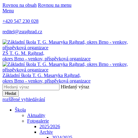
Rovnou na obsah
Rovnou na menu
Menu
+420 547 230 028
reditel@zsrajhrad.cz
ZŠ T. G. M. Rajhrad,
okres Brno - venkov, příspěvková organizace
Základní škola T. G. Masaryka Rajhrad,
okres Brno - venkov, příspěvková organizace
Hledaný výraz
Hledat
rozšířené vyhledávání
Škola
Aktuality
Fotogalerie
2025⁄2026
Archiv
2024⁄2025