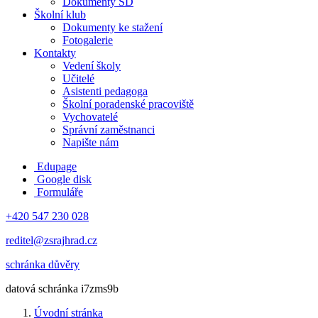
Dokumenty ŠD
Školní klub
Dokumenty ke stažení
Fotogalerie
Kontakty
Vedení školy
Učitelé
Asistenti pedagoga
Školní poradenské pracoviště
Vychovatelé
Správní zaměstnanci
Napište nám
Edupage
Google disk
Formuláře
+420 547 230 028
reditel@zsrajhrad.cz
schránka důvěry
datová schránka i7zms9b
Úvodní stránka