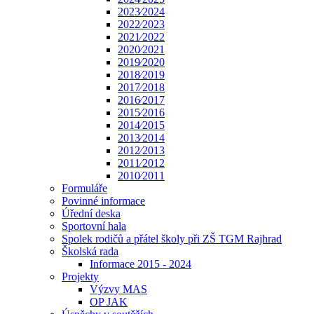
2023⁄2024
2022⁄2023
2021⁄2022
2020⁄2021
2019⁄2020
2018⁄2019
2017⁄2018
2016⁄2017
2015⁄2016
2014⁄2015
2013⁄2014
2012⁄2013
2011⁄2012
2010⁄2011
Formuláře
Povinné informace
Úřední deska
Sportovní hala
Spolek rodičů a přátel školy při ZŠ TGM Rajhrad
Školská rada
Informace 2015 - 2024
Projekty
Výzvy MAS
OP JAK