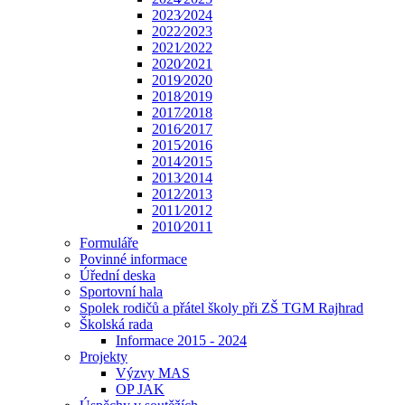
2023⁄2024
2022⁄2023
2021⁄2022
2020⁄2021
2019⁄2020
2018⁄2019
2017⁄2018
2016⁄2017
2015⁄2016
2014⁄2015
2013⁄2014
2012⁄2013
2011⁄2012
2010⁄2011
Formuláře
Povinné informace
Úřední deska
Sportovní hala
Spolek rodičů a přátel školy při ZŠ TGM Rajhrad
Školská rada
Informace 2015 - 2024
Projekty
Výzvy MAS
OP JAK