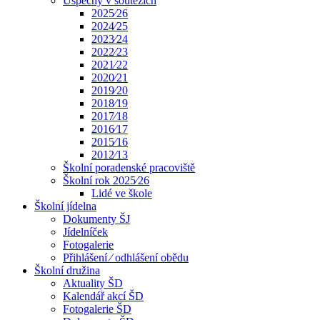
Úspěchy v soutěžích
2025⁄26
2024⁄25
2023⁄24
2022⁄23
2021⁄22
2020⁄21
2019⁄20
2018⁄19
2017⁄18
2016⁄17
2015⁄16
2012⁄13
Školní poradenské pracoviště
Školní rok 2025⁄26
Lidé ve škole
Školní jídelna
Dokumenty ŠJ
Jídelníček
Fotogalerie
Přihlášení ⁄ odhlášení obědu
Školní družina
Aktuality ŠD
Kalendář akcí ŠD
Fotogalerie ŠD