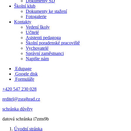
Dokumenty ŠD
Školní klub
Dokumenty ke stažení
Fotogalerie
Kontakty
Vedení školy
Učitelé
Asistenti pedagoga
Školní poradenské pracoviště
Vychovatelé
Správní zaměstnanci
Napište nám
Edupage
Google disk
Formuláře
+420 547 230 028
reditel@zsrajhrad.cz
schránka důvěry
datová schránka i7zms9b
Úvodní stránka