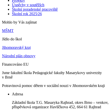
Projekty
Úspěchy v soutěžích
Školní poradenské pracoviště
Školní rok 2025⁄26
Mohlo by Vás zajímat
MŠMT
Jídlo do škol
Jihomoravský kraj
Národní plán obnovy
Financováno EU
Jsme fakultní škola Pedagogické fakulty Masarykovy univerzity
v Brně
Potravinová pomoc dětem v sociální nouzi v Jihomoravském kraji
Adresa
Základní škola T.G. Masaryka Rajhrad, okres Brno – venkov,
příspěvková organizace Havlíčkova 452, 664 61 Rajhrad