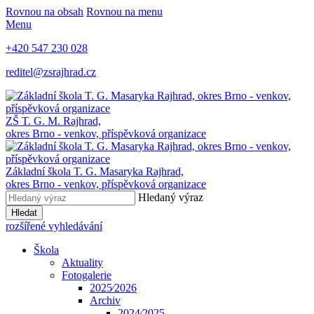
Rovnou na obsah
Rovnou na menu
Menu
+420 547 230 028
reditel@zsrajhrad.cz
ZŠ T. G. M. Rajhrad,
okres Brno - venkov, příspěvková organizace
Základní škola T. G. Masaryka Rajhrad,
okres Brno - venkov, příspěvková organizace
Hledaný výraz
Hledat
rozšířené vyhledávání
Škola
Aktuality
Fotogalerie
2025⁄2026
Archiv
2024⁄2025