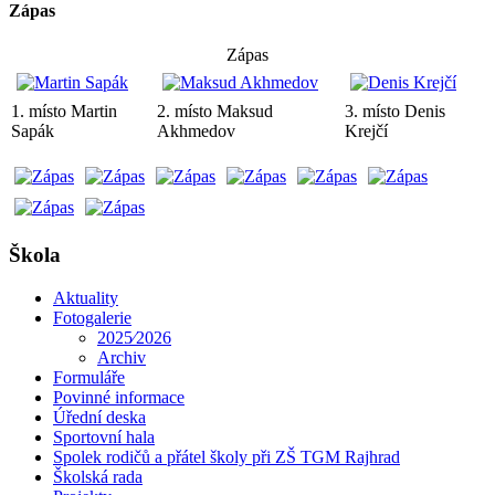
Zápas
Zápas
1. místo Martin
2. místo Maksud
3. místo Denis
Sapák
Akhmedov
Krejčí
Škola
Aktuality
Fotogalerie
2025⁄2026
Archiv
Formuláře
Povinné informace
Úřední deska
Sportovní hala
Spolek rodičů a přátel školy při ZŠ TGM Rajhrad
Školská rada