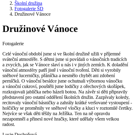
Školní družina
Fotogalerie ŠD
Družinové Vánoce
Družinové Vánoce
Fotogalerie
Celé vánoční období jsme si ve školní družině užili v příjemné
sváteční atmosféře. S dětmi jsme si povídali o vánočních tradicích
a zvycích, jak se Vánoce slaví u nás i v jiných zemích. K doladění
vánoční atmosféry patří jistě i vánoční tvoření. Děti si vyrobily
sněhové lucerničky, přáníčka a nesmělo chybět ani zdobení
perníčků. O vánoční besídce jsme ochutnali výbornou vánočku
a vánoční cukroví, pouštěli jsme lodičky z ořechových skořápek,
rozkrajovali jablíčka nebo házeli botou. Na závěr si děti připravily
představení pro ostatní oddělení školních družin. Zazpívaly koledy,
recitovaly vánoční básničky a zahrály krátké veršované vystoupení -
holčičky se proměnily ve sněhové vločky a kluci v roztomilé čertíky.
Nejvíce se však děti těšily na Ježíška. Ten na ně opravdu
nezapomněl a přinesl nové hračky, které udělaly všem velkou
radost.
Lucie Duchoňová