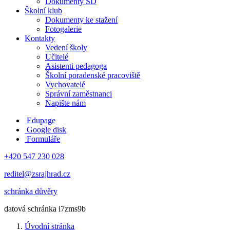
Dokumenty ŠD
Školní klub
Dokumenty ke stažení
Fotogalerie
Kontakty
Vedení školy
Učitelé
Asistenti pedagoga
Školní poradenské pracoviště
Vychovatelé
Správní zaměstnanci
Napište nám
Edupage
Google disk
Formuláře
+420 547 230 028
reditel@zsrajhrad.cz
schránka důvěry
datová schránka i7zms9b
Úvodní stránka