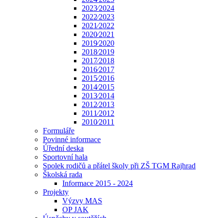
2023⁄2024
2022⁄2023
2021⁄2022
2020⁄2021
2019⁄2020
2018⁄2019
2017⁄2018
2016⁄2017
2015⁄2016
2014⁄2015
2013⁄2014
2012⁄2013
2011⁄2012
2010⁄2011
Formuláře
Povinné informace
Úřední deska
Sportovní hala
Spolek rodičů a přátel školy při ZŠ TGM Rajhrad
Školská rada
Informace 2015 - 2024
Projekty
Výzvy MAS
OP JAK