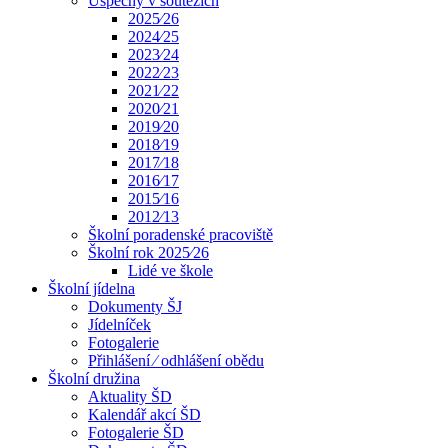
Úspěchy v soutěžích
2025⁄26
2024⁄25
2023⁄24
2022⁄23
2021⁄22
2020⁄21
2019⁄20
2018⁄19
2017⁄18
2016⁄17
2015⁄16
2012⁄13
Školní poradenské pracoviště
Školní rok 2025⁄26
Lidé ve škole
Školní jídelna
Dokumenty ŠJ
Jídelníček
Fotogalerie
Přihlášení ⁄ odhlášení obědu
Školní družina
Aktuality ŠD
Kalendář akcí ŠD
Fotogalerie ŠD