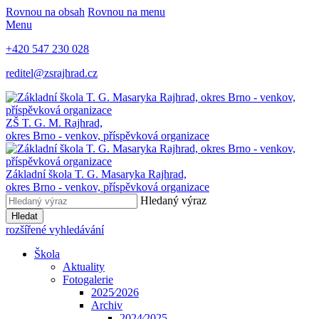
Rovnou na obsah
Rovnou na menu
Menu
+420 547 230 028
reditel@zsrajhrad.cz
ZŠ T. G. M. Rajhrad,
okres Brno - venkov, příspěvková organizace
Základní škola T. G. Masaryka Rajhrad,
okres Brno - venkov, příspěvková organizace
Hledaný výraz
Hledat
rozšířené vyhledávání
Škola
Aktuality
Fotogalerie
2025⁄2026
Archiv
2024⁄2025