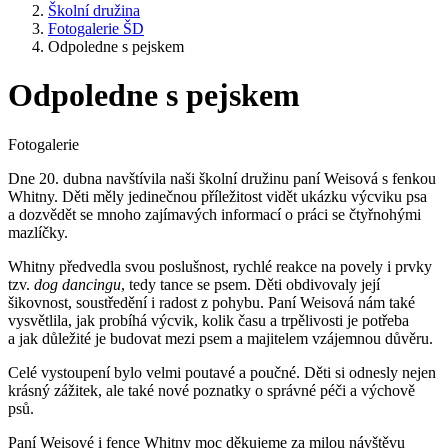
Školní družina
Fotogalerie ŠD
Odpoledne s pejskem
Odpoledne s pejskem
Fotogalerie
Dne 20. dubna navštívila naši školní družinu paní Weisová s fenkou
Whitny. Děti měly jedinečnou příležitost vidět ukázku výcviku psa
a dozvědět se mnoho zajímavých informací o práci se čtyřnohými
mazlíčky.
Whitny předvedla svou poslušnost, rychlé reakce na povely i prvky
tzv.
dog dancingu
, tedy tance se psem. Děti obdivovaly její
šikovnost, soustředění i radost z pohybu. Paní Weisová nám také
vysvětlila, jak probíhá výcvik, kolik času a trpělivosti je potřeba
a jak důležité je budovat mezi psem a majitelem vzájemnou důvěru.
Celé vystoupení bylo velmi poutavé a poučné. Děti si odnesly nejen
krásný zážitek, ale také nové poznatky o správné péči a výchově
psů.
Paní Weisové i fence Whitny moc děkujeme za milou návštěvu