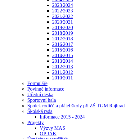
2023⁄2024
2022⁄2023
2021⁄2022
2020⁄2021
2019⁄2020
2018⁄2019
2017⁄2018
2016⁄2017
2015⁄2016
2014⁄2015
2013⁄2014
2012⁄2013
2011⁄2012
2010⁄2011
Formuláře
Povinné informace
Úřední deska
Sportovní hala
Spolek rodičů a přátel školy při ZŠ TGM Rajhrad
Školská rada
Informace 2015 - 2024
Projekty
Výzvy MAS
OP JAK