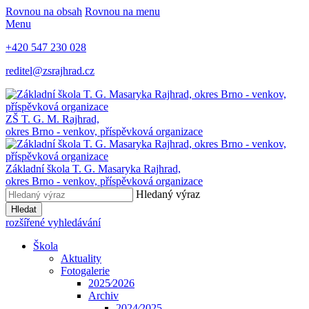
Rovnou na obsah
Rovnou na menu
Menu
+420 547 230 028
reditel@zsrajhrad.cz
ZŠ T. G. M. Rajhrad,
okres Brno - venkov, příspěvková organizace
Základní škola T. G. Masaryka Rajhrad,
okres Brno - venkov, příspěvková organizace
Hledaný výraz
Hledat
rozšířené vyhledávání
Škola
Aktuality
Fotogalerie
2025⁄2026
Archiv
2024⁄2025