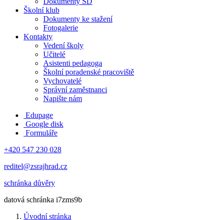
Dokumenty ŠD
Školní klub
Dokumenty ke stažení
Fotogalerie
Kontakty
Vedení školy
Učitelé
Asistenti pedagoga
Školní poradenské pracoviště
Vychovatelé
Správní zaměstnanci
Napište nám
Edupage
Google disk
Formuláře
+420 547 230 028
reditel@zsrajhrad.cz
schránka důvěry
datová schránka i7zms9b
Úvodní stránka