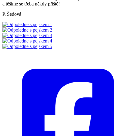
a těšíme se třeba někdy příště!
P. Šedová