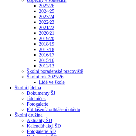
Úspěchy v soutěžích
2025⁄26
2024⁄25
2023⁄24
2022⁄23
2021⁄22
2020⁄21
2019⁄20
2018⁄19
2017⁄18
2016⁄17
2015⁄16
2012⁄13
Školní poradenské pracoviště
Školní rok 2025⁄26
Lidé ve škole
Školní jídelna
Dokumenty ŠJ
Jídelníček
Fotogalerie
Přihlášení ⁄ odhlášení obědu
Školní družina
Aktuality ŠD
Kalendář akcí ŠD
Fotogalerie ŠD