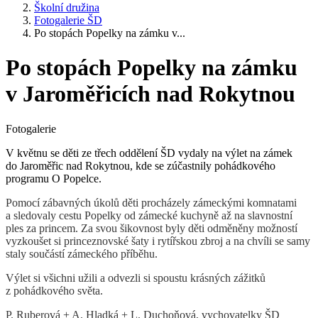
Školní družina
Fotogalerie ŠD
Po stopách Popelky na zámku v...
Po stopách Popelky na zámku
v Jaroměřicích nad Rokytnou
Fotogalerie
V květnu se děti ze třech oddělení ŠD vydaly na výlet na zámek
do Jaroměřic nad Rokytnou, kde se zúčastnily pohádkového
programu O Popelce.
Pomocí zábavných úkolů děti procházely zámeckými komnatami
a sledovaly cestu Popelky od zámecké kuchyně až na slavnostní
ples za princem. Za svou šikovnost byly děti odměněny možností
vyzkoušet si princeznovské šaty i rytířskou zbroj a na chvíli se samy
staly součástí zámeckého příběhu.
Výlet si všichni užili a odvezli si spoustu krásných zážitků
z pohádkového světa.
P. Ruberová + A. Hladká + L. Duchoňová, vychovatelky ŠD