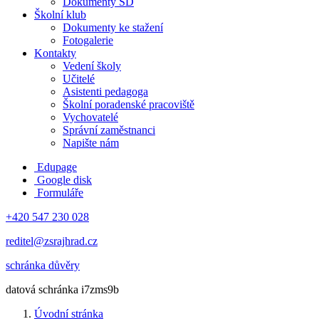
Dokumenty ŠD
Školní klub
Dokumenty ke stažení
Fotogalerie
Kontakty
Vedení školy
Učitelé
Asistenti pedagoga
Školní poradenské pracoviště
Vychovatelé
Správní zaměstnanci
Napište nám
Edupage
Google disk
Formuláře
+420 547 230 028
reditel@zsrajhrad.cz
schránka důvěry
datová schránka i7zms9b
Úvodní stránka