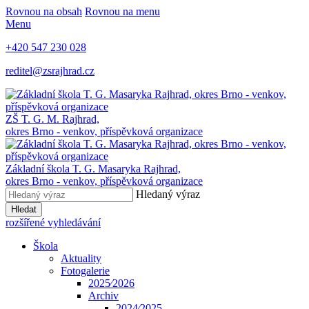
Rovnou na obsah
Rovnou na menu
Menu
+420 547 230 028
reditel@zsrajhrad.cz
ZŠ T. G. M. Rajhrad,
okres Brno - venkov, příspěvková organizace
Základní škola T. G. Masaryka Rajhrad,
okres Brno - venkov, příspěvková organizace
Hledaný výraz
Hledat
rozšířené vyhledávání
Škola
Aktuality
Fotogalerie
2025⁄2026
Archiv
2024⁄2025