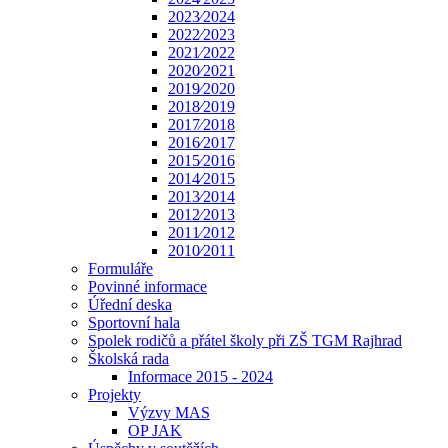
2023⁄2024
2022⁄2023
2021⁄2022
2020⁄2021
2019⁄2020
2018⁄2019
2017⁄2018
2016⁄2017
2015⁄2016
2014⁄2015
2013⁄2014
2012⁄2013
2011⁄2012
2010⁄2011
Formuláře
Povinné informace
Úřední deska
Sportovní hala
Spolek rodičů a přátel školy při ZŠ TGM Rajhrad
Školská rada
Informace 2015 - 2024
Projekty
Výzvy MAS
OP JAK