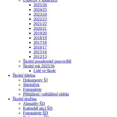
Úspěchy v soutěžích
2025⁄26
2024⁄25
2023⁄24
2022⁄23
2021⁄22
2020⁄21
2019⁄20
2018⁄19
2017⁄18
2016⁄17
2015⁄16
2012⁄13
Školní poradenské pracoviště
Školní rok 2025⁄26
Lidé ve škole
Školní jídelna
Dokumenty ŠJ
Jídelníček
Fotogalerie
Přihlášení ⁄ odhlášení obědu
Školní družina
Aktuality ŠD
Kalendář akcí ŠD
Fotogalerie ŠD