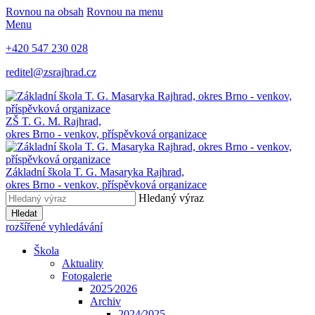
Rovnou na obsah
Rovnou na menu
Menu
+420 547 230 028
reditel@zsrajhrad.cz
ZŠ T. G. M. Rajhrad,
okres Brno - venkov, příspěvková organizace
Základní škola T. G. Masaryka Rajhrad,
okres Brno - venkov, příspěvková organizace
Hledaný výraz
Hledat
rozšířené vyhledávání
Škola
Aktuality
Fotogalerie
2025⁄2026
Archiv
2024⁄2025