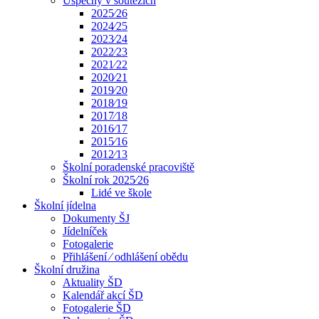
Úspěchy v soutěžích
2025⁄26
2024⁄25
2023⁄24
2022⁄23
2021⁄22
2020⁄21
2019⁄20
2018⁄19
2017⁄18
2016⁄17
2015⁄16
2012⁄13
Školní poradenské pracoviště
Školní rok 2025⁄26
Lidé ve škole
Školní jídelna
Dokumenty ŠJ
Jídelníček
Fotogalerie
Přihlášení ⁄ odhlášení obědu
Školní družina
Aktuality ŠD
Kalendář akcí ŠD
Fotogalerie ŠD