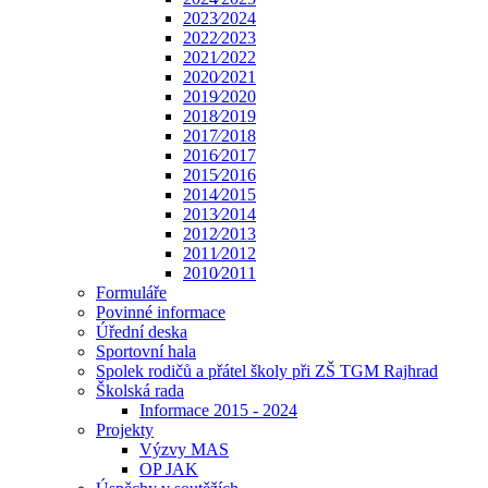
2023⁄2024
2022⁄2023
2021⁄2022
2020⁄2021
2019⁄2020
2018⁄2019
2017⁄2018
2016⁄2017
2015⁄2016
2014⁄2015
2013⁄2014
2012⁄2013
2011⁄2012
2010⁄2011
Formuláře
Povinné informace
Úřední deska
Sportovní hala
Spolek rodičů a přátel školy při ZŠ TGM Rajhrad
Školská rada
Informace 2015 - 2024
Projekty
Výzvy MAS
OP JAK