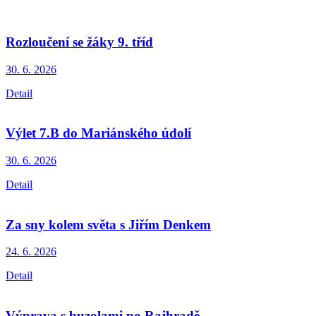
Rozloučení se žáky 9. tříd
30. 6.
2026
Detail
Výlet 7.B do Mariánského údolí
30. 6.
2026
Detail
Za sny kolem světa s Jiřím Denkem
24. 6.
2026
Detail
Výprava s buzolami po Rajhradě