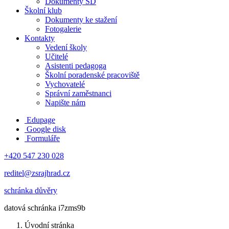
Dokumenty ŠD
Školní klub
Dokumenty ke stažení
Fotogalerie
Kontakty
Vedení školy
Učitelé
Asistenti pedagoga
Školní poradenské pracoviště
Vychovatelé
Správní zaměstnanci
Napište nám
Edupage
Google disk
Formuláře
+420 547 230 028
reditel@zsrajhrad.cz
schránka důvěry
datová schránka i7zms9b
Úvodní stránka