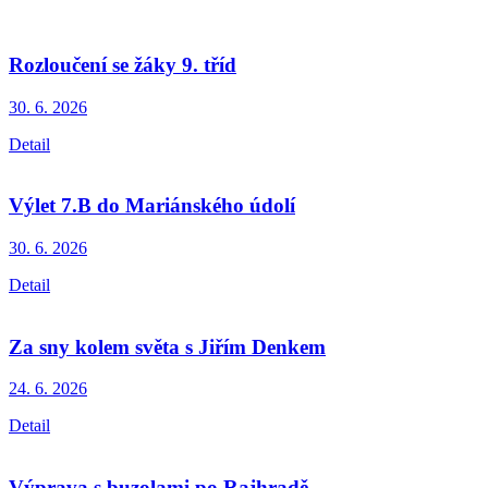
Rozloučení se žáky 9. tříd
30. 6.
2026
Detail
Výlet 7.B do Mariánského údolí
30. 6.
2026
Detail
Za sny kolem světa s Jiřím Denkem
24. 6.
2026
Detail
Výprava s buzolami po Rajhradě