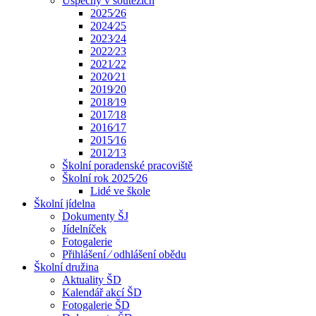
Úspěchy v soutěžích
2025⁄26
2024⁄25
2023⁄24
2022⁄23
2021⁄22
2020⁄21
2019⁄20
2018⁄19
2017⁄18
2016⁄17
2015⁄16
2012⁄13
Školní poradenské pracoviště
Školní rok 2025⁄26
Lidé ve škole
Školní jídelna
Dokumenty ŠJ
Jídelníček
Fotogalerie
Přihlášení ⁄ odhlášení obědu
Školní družina
Aktuality ŠD
Kalendář akcí ŠD
Fotogalerie ŠD