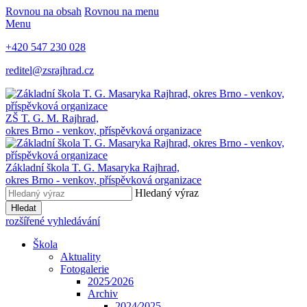
Rovnou na obsah
Rovnou na menu
Menu
+420 547 230 028
reditel@zsrajhrad.cz
ZŠ T. G. M. Rajhrad,
okres Brno - venkov, příspěvková organizace
Základní škola T. G. Masaryka Rajhrad,
okres Brno - venkov, příspěvková organizace
Hledaný výraz
Hledat
rozšířené vyhledávání
Škola
Aktuality
Fotogalerie
2025⁄2026
Archiv
2024⁄2025